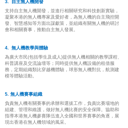
3.
自主無人機開發
支持自主無人機開發，並進行相關研究和科技創新實驗，
凝聚本港的無人機專家及愛好者，為無人機的自主飛控開
發、智慧感知等方面出謀獻策，並組織有關無人機的研討
會和相關賽事，推動自主無人發展。
4.
無人機教學與體驗
為廣大市民
(
包括學生及成人)
提供無人機相關的教學課程、
科普講座及交流論壇等；同時提供無人機設備的租借服
務，定期組織類比穿越機體驗，球形無人機對抗，航測建
模等體驗活動。
5.
無人機賽事組織
負責無人機有關賽事的承辦和選拔工作，負責比賽場地的
組建、管理和維護，做好無人機比賽的安全保障。協助和
指導本港無人機參賽隊伍進入全國和世界賽事的角逐，展
現出香港在無人機領域的風采。