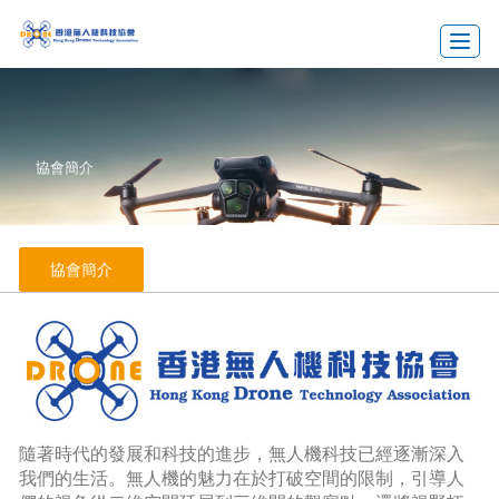
Toggle
協會簡介
協會簡介
隨著時代的發展和科技的進步，無人機科技已經逐漸深入
我們的生活。無人機的魅力在於打破空間的限制，引導人